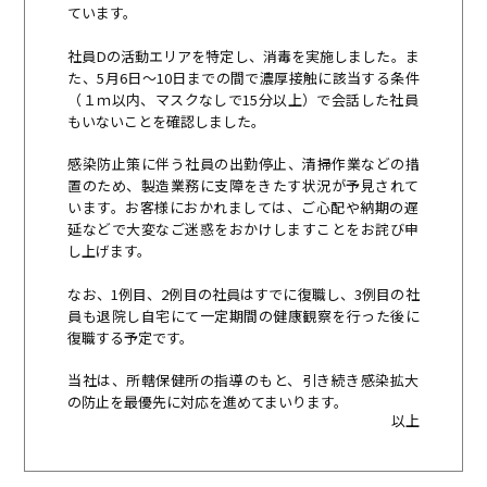
ています。
社員Dの活動エリアを特定し、消毒を実施しました。ま
た、
5月6日～10日までの間で濃厚接触に該当する条件
（１ｍ以内、
マスクなしで15分以上）
で会話した社員
もいないことを確認しました。
感染防止策に伴う社員の出勤停止、清掃作業などの措
置のため、
製造業務に支障をきたす状況が予見されて
います。
お客様におかれましては、
ご心配や納期の遅
延などで大変なご迷惑をおかけしますことをお詫
び申
し上げます。
なお、1例目、2例目の社員はすでに復職し、
3例目の社
員も退院し自宅にて一定期間の健康観察を行った後に
復
職する予定です。
当社は、所轄保健所の指導のもと、
引き続き感染拡大
の防止を最優先に対応を進めてまいります。
以上