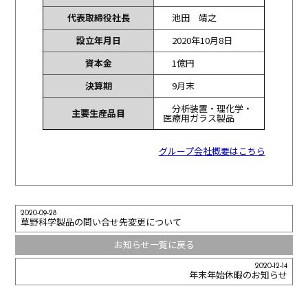
代表取締役社長
池田 靖之
設立年月日
2020年10月8日
資本金
1億円
決算期
9月末
分析装置・理化学・
主要生産品目
医療用ガラス製品
グループ会社概要はこちら
2020-09-28
草野科学製品の問い合せ先変更について
お知らせ一覧に戻る
2020-12-14
年末年始休暇のお知らせ