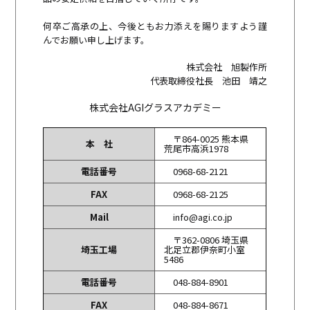
何卒ご高承の上、今後ともお力添えを賜りますよう謹
んでお願い申し上げます。
株式会社 旭製作所
代表取締役社長 池田 靖之
株式会社AGIグラスアカデミー
〒864-0025 熊本県
本 社
荒尾市高浜1978
電話番号
0968-68-2121
FAX
0968-68-2125
Mail
info@agi.co.jp
〒362-0806 埼玉県
埼玉工場
北足立郡伊奈町小室
5486
電話番号
048-884-8901
FAX
048-884-8671